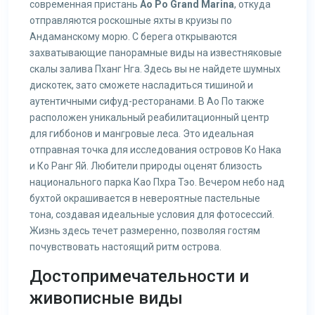
современная пристань
Ao Po Grand Marina
, откуда
отправляются роскошные яхты в круизы по
Андаманскому морю. С берега открываются
захватывающие панорамные виды на известняковые
скалы залива Пханг Нга. Здесь вы не найдете шумных
дискотек, зато сможете насладиться тишиной и
аутентичными сифуд-ресторанами. В Ао По также
расположен уникальный реабилитационный центр
для гиббонов и мангровые леса. Это идеальная
отправная точка для исследования островов Ко Нака
и Ко Ранг Яй. Любители природы оценят близость
национального парка Као Пхра Тэо. Вечером небо над
бухтой окрашивается в невероятные пастельные
тона, создавая идеальные условия для фотосессий.
Жизнь здесь течет размеренно, позволяя гостям
почувствовать настоящий ритм острова.
Достопримечательности и
живописные виды