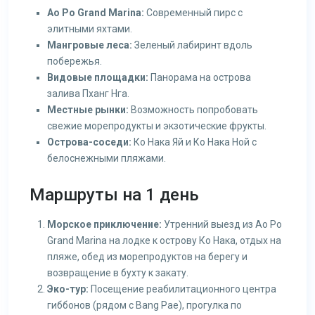
Ao Po Grand Marina:
Современный пирс с
элитными яхтами.
Мангровые леса:
Зеленый лабиринт вдоль
побережья.
Видовые площадки:
Панорама на острова
залива Пханг Нга.
Местные рынки:
Возможность попробовать
свежие морепродукты и экзотические фрукты.
Острова-соседи:
Ко Нака Яй и Ко Нака Ной с
белоснежными пляжами.
Маршруты на 1 день
Морское приключение:
Утренний выезд из Ao Po
Grand Marina на лодке к острову Ко Нака, отдых на
пляже, обед из морепродуктов на берегу и
возвращение в бухту к закату.
Эко-тур:
Посещение реабилитационного центра
гиббонов (рядом с Bang Pae), прогулка по