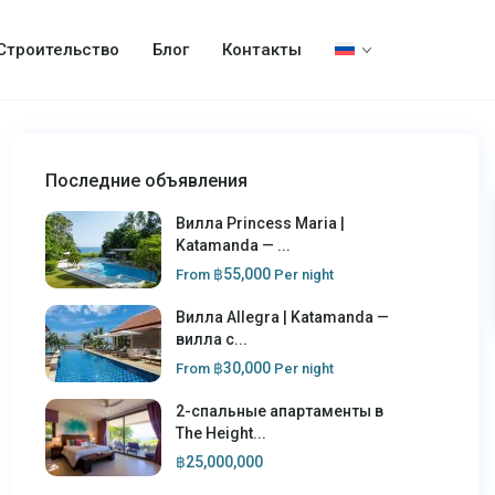
Строительство
Блог
Контакты
Последние объявления
Вилла Princess Maria |
Katamanda — ...
฿55,000
From
Per night
Вилла Allegra | Katamanda —
вилла с...
฿30,000
From
Per night
2-спальные апартаменты в
The Height...
฿25,000,000