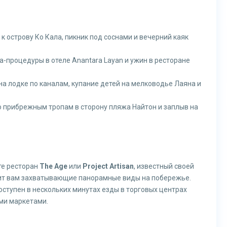
к острову Ко Кала, пикник под соснами и вечерний каяк
а-процедуры в отеле Anantara Layan и ужин в ресторане
на лодке по каналам, купание детей на мелководье Лаяна и
о прибрежным тропам в сторону пляжа Найтон и заплыв на
те ресторан
The Age
или
Project Artisan
, известный своей
т вам захватывающие панорамные виды на побережье.
оступен в нескольких минутах езды в торговых центрах
ми маркетами.