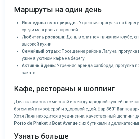
Маршруты на один день
Исследователь природы:
Утренняя прогулка по берегу 
среди мангровых зарослей.
Любитель роскоши:
День в элитном пляжном клубе, сп
высокой кухни.
Семейный отдых:
Посещение района Лагуна, прогулка 
ужин в уютном кафе на берегу.
Активный день:
Утренняя аренда сапборда, прогулка п
закате.
Кафе, рестораны и шоппинг
Для знакомства с местной и международной кухней посети
богемной атмосферой и здоровой едой. Бар
360° Bar
подари
Хотя Лаян находится в уединении, качественный шоппинг д
Porto de Phuket
и
Boat Avenue
с их бутиками и деликатесны
Узнать больше