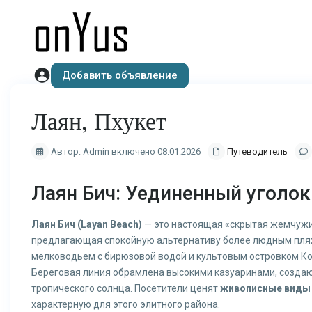
Добавить объявление
Лаян, Пхукет
Автор: Admin включено 08.01.2026
Путеводитель
Лаян Бич: Уединенный уголок
Лаян Бич (Layan Beach)
— это настоящая «скрытая жемчужи
предлагающая спокойную альтернативу более людным пляж
мелководьем с бирюзовой водой и культовым островком Ко 
Береговая линия обрамлена высокими казуаринами, создающ
тропического солнца. Посетители ценят
живописные виды
характерную для этого элитного района.