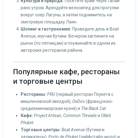
Культура и природа:
Посетите храм Чернгталай
рано утром. Арендуйте велосипед для прогулки
вокруг озер Лагуны, а затем поднимитесь на
смотровую площадку Лаян.
Шопинг и гастрономия:
Проведите день в Boat
Avenue, изучая бутики. Вечером загляните на
рынок (по пятницам) и поужинайте в одном из
авторских ресторанов района.
Популярные кафе, рестораны
и торговые центры
Рестораны:
PRU
(первый ресторан Пхукета с
мишленовской звездой),
DeDos
(французско-
средиземноморская кухня) и
The Black Cat
.
Кафе:
Project Artisan
,
Common Threads
и
Ollie’s
Phuket
.
Торговые центры:
Boat Avenue
(бутики и
деликатесы),
Porto de Phuket
(лайфстайл-молл) и