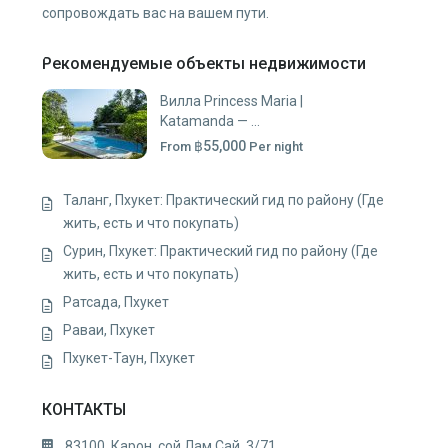
сопровождать вас на вашем пути.
Рекомендуемые объекты недвижимости
Вилла Princess Maria |
Katamanda — ...
฿55,000
From
Per night
Таланг, Пхукет: Практический гид по району (Где
жить, есть и что покупать)
Сурин, Пхукет: Практический гид по району (Где
жить, есть и что покупать)
Ратсада, Пхукет
Раваи, Пхукет
Пхукет-Таун, Пхукет
КОНТАКТЫ
83100, Карон, сой Лам Сай, 3/71