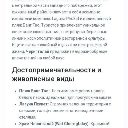
центральной части западного побережья, этот
оживленный район включает в себя всемирно
известный комплекс Laguna Phuket и великолепный
пляж Банг Тао. Туристов привлекает уникальное
сочетание люксовых вилл, нетронутых береговых
линий и космополитичной ресторанной культуры.
Ищете ли вы спокойный отдых или центр светской
жизни,
Чернгталай
предложит вам разнообразие
впечатлений на любой вкус.
Достопримечательности и
живописные виды
Пляж Банг Тао:
Шестикилометровая полоса
белого песка, идеальная для прогулок на закате.
Лагуна Пхукет:
Огромная зеленая территория с
озерами, гольф-полями и пятизвездочными
отелями.
Храм Чернгталай (Wat Cherngtalay):
Красивый