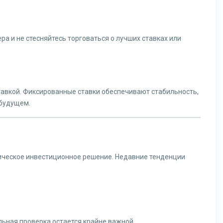
а и не стесняйтесь торговаться о лучших ставках или
тавкой. Фиксированные ставки обеспечивают стабильность,
 будущем.
гическое инвестиционное решение. Недавние тенденции
ьная проверка остается крайне важной.