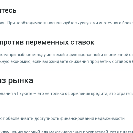
йтесь
в. При необходимости воспользуйтесь услугами ипотечного брокер
 против переменных ставок
скам при выборе между ипотекой с фиксированной и переменной с
льную экономию, если вы ожидаете снижения процентных ставок в
из рынка
ания в Пхукете — это не только оформление кредита, это страте
ют обеспечивать доступность финансирования недвижимости.
 улучшению условий для международных покупателей, хотя тщател