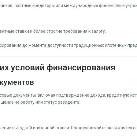
м банков, частные кредиторы или международные финансовые учр
тные ставки и более строгие требования к залогу.
нсирования до момента доступности традиционных ипотечных пре
ших условий финансирования
окументов
нсовые документы, включая подтверждение дохода, кредитную ист
шение на работу или статус резидента.
чение выгодной ипотечной ставки. Предпринимайте шаги для пог