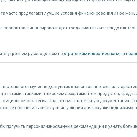
ста часто предлагают лучшие условия финансирования из-за меньш
ра вариантов финансирования, от традиционных ипотек до альтер
им внутренним руководством по
стратегиям инвестирования в нед
 тщательного изучения доступных вариантов ипотеки, альтернат
центными ставками и широким ассортиментом продуктов, предназ
естиционной стратегии. Подготовив тщательную документацию, с
ожете обеспечить себе лучшие условия для покупки недвижимости
бы получить персонализированные рекомендации и узнать больше