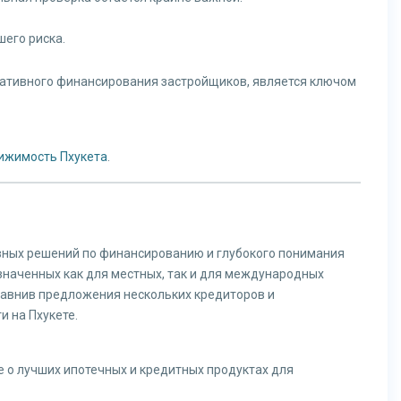
его риска.
нативного финансирования застройщиков, является ключом
вижимость Пхукета
.
ивных решений по финансированию и глубокого понимания
наченных как для местных, так и для международных
равнив предложения нескольких кредиторов и
 на Пхукете.
 о лучших ипотечных и кредитных продуктах для