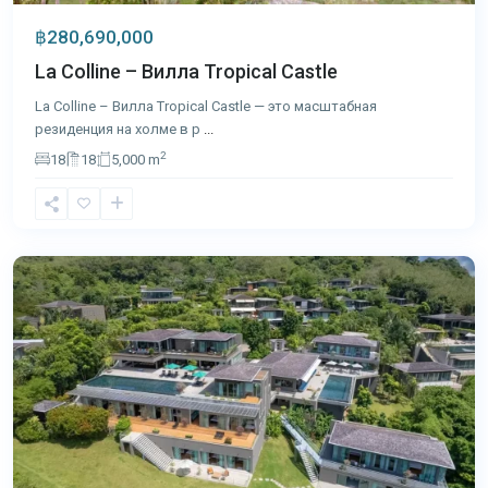
฿280,690,000
La Colline – Вилла Tropical Castle
La Colline – Вилла Tropical Castle — это масштабная
резиденция на холме в р
...
2
18
18
5,000 m
Лаян
,
Пхукет