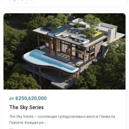
Панва
,
Пхукет
฿250,620,000
от
The Sky Series
The Sky Series — коллекция трёхуровневых вилл в Панве на
Пхукете. Каждая ре
...