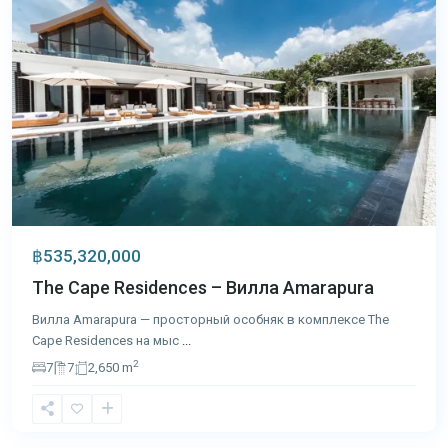
฿535,320,000
The Cape Residences – Вилла Amarapura
Вилла Amarapura — просторный особняк в комплексе The
Cape Residences на мыс
...
2
7
7
2,650 m
Кейп
Яму
,
Пхукет