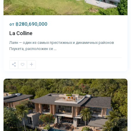
฿280,690,000
от
La Colline
Лаян — один из самых престижных и динамичных районов
Пхукета, расположен се
...
Лаян
,
Пхукет