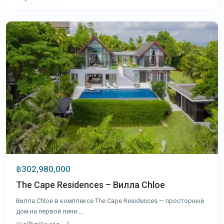
Яму
,
Пхукет
฿302,980,000
The Cape Residences – Вилла Chloe
Вилла Chloe в комплексе The Cape Residences — просторный
дом на первой лини
...
2