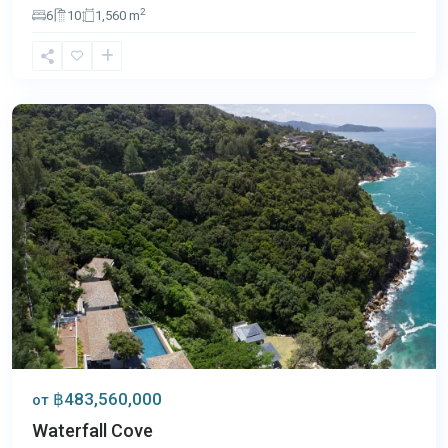
2
6
10
1,560 m
Камала
,
Пхукет
฿483,560,000
от
Waterfall Cove