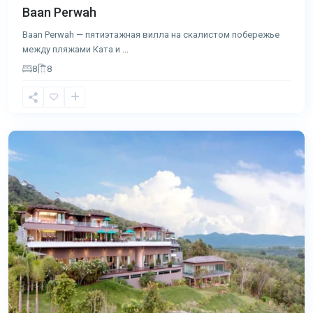
Baan Perwah
Baan Perwah — пятиэтажная вилла на скалистом побережье
между пляжами Ката и
...
8
8
Лаян
,
Пхукет