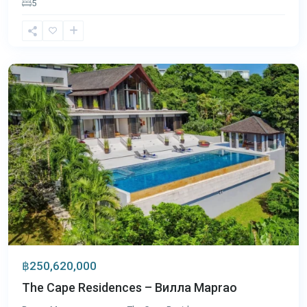
5
Кейп
Яму
,
Пхукет
฿250,620,000
The Cape Residences – Вилла Maprao