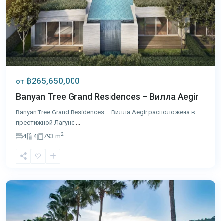
฿265,650,000
от
Banyan Tree Grand Residences – Вилла Aegir
Banyan Tree Grand Residences – Вилла Aegir расположена в
престижной Лагуне
...
2
4
4
793 m
Кейп
Яму
,
Пхукет