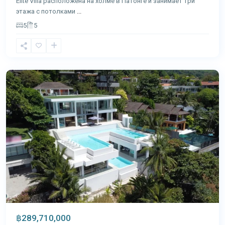
Elite Villa расположена на холме в Патонге и занимает три
этажа с потолками
...
5
5
Ката
,
Пхукет
฿289,710,000