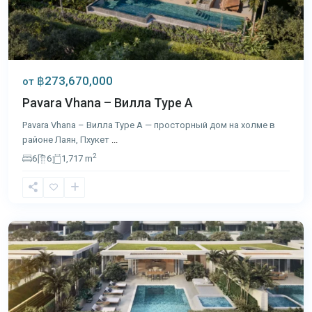
฿273,670,000
от
Pavara Vhana – Вилла Type A
Pavara Vhana – Вилла Type A — просторный дом на холме в
районе Лаян, Пхукет
...
2
6
6
1,717 m
Лагуна
,
Пхукет