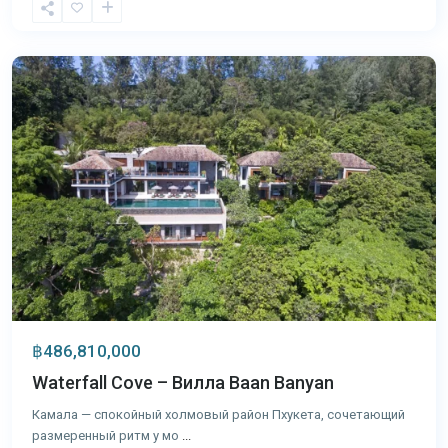
Камала
,
Пхукет
฿486,810,000
Waterfall Cove – Вилла Baan Banyan
Камала — спокойный холмовый район Пхукета, сочетающий
размеренный ритм у мо
...