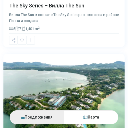
The Sky Series – Вилла The Sun
Вилла The Sun в составе The Sky Series расположена в районе
Панва и создана
...
2
5
7
1,401 m
Кейп
Яму
,
Пхукет
Предложения
Карта