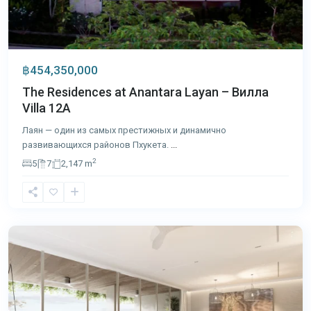
฿454,350,000
The Residences at Anantara Layan – Вилла
Villa 12A
Лаян — один из самых престижных и динамично
развивающихся районов Пхукета.
...
2
5
7
2,147 m
Лагуна
,
Пхукет