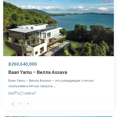
฿260,640,000
Baan Yamu – Вилла Assava
Baan Yamu – Вилла Assava — это резиденция с пятью
спальнями и пятью санузла
...
2
5
5
1,600 m
Панва
,
Пхукет