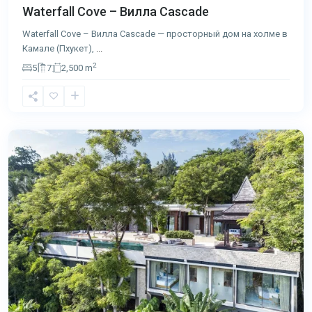
Waterfall Cove – Вилла Cascade
Waterfall Cove – Вилла Cascade — просторный дом на холме в
Камале (Пхукет),
...
2
5
7
2,500 m
Лаян
,
Пхукет