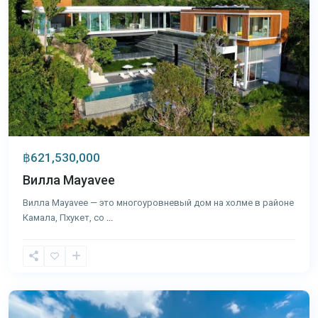
฿621,530,000
Вилла Mayavee
Вилла Mayavee — это многоуровневый дом на холме в районе
Камала, Пхукет, со
...
Кейп
Яму
,
Пхукет