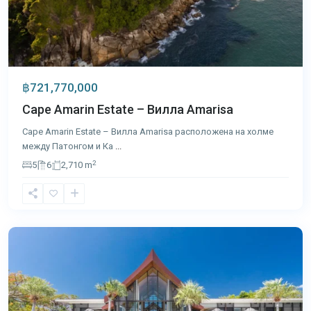
฿721,770,000
Cape Amarin Estate – Вилла Amarisa
Cape Amarin Estate – Вилла Amarisa расположена на холме
между Патонгом и Ка
...
2
5
6
2,710 m
Кейп
Яму
,
Пхукет