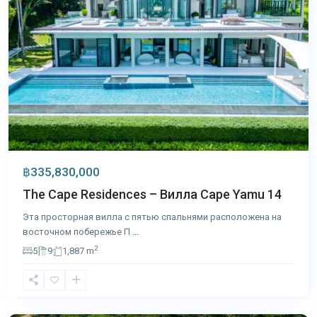
฿335,830,000
The Cape Residences – Вилла Cape Yamu 14
Эта просторная вилла с пятью спальнями расположена на
восточном побережье П
...
2
5
9
1,887 m
Сурин
,
Пхукет