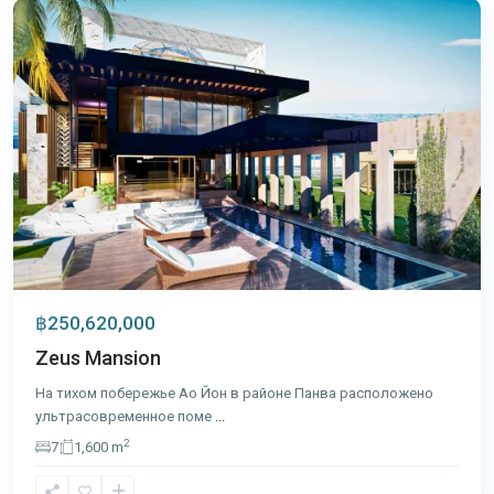
฿250,620,000
Zeus Mansion
На тихом побережье Ао Йон в районе Панва расположено
ультрасовременное поме
...
2
7
1,600 m