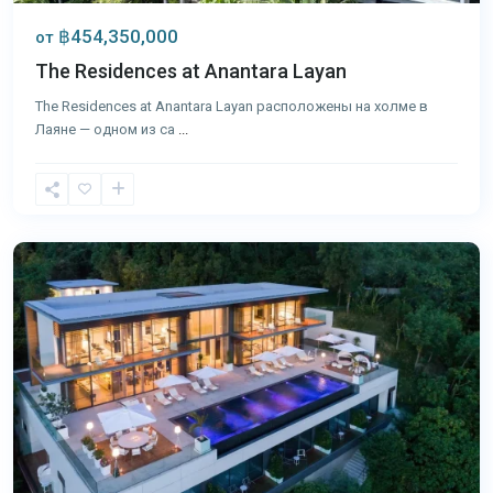
฿454,350,000
от
The Residences at Anantara Layan
The Residences at Anantara Layan расположены на холме в
Лаяне — одном из са
...
Панва
,
Пхукет