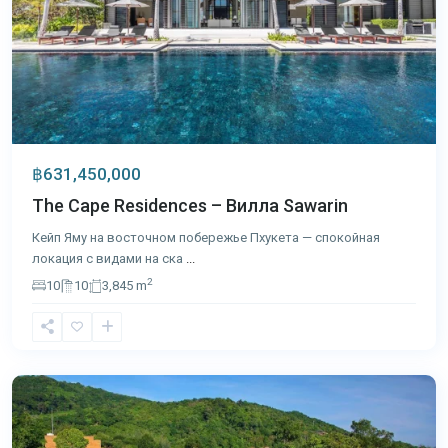
฿631,450,000
The Cape Residences – Вилла Sawarin
Кейп Яму на восточном побережье Пхукета — спокойная
локация с видами на ска
...
2
10
10
3,845 m
Камала
,
Пхукет