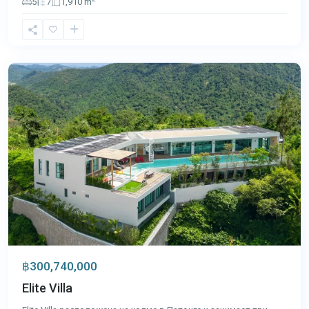
5
7
1,910 m
Патонг
,
Пхукет
฿300,740,000
Elite Villa