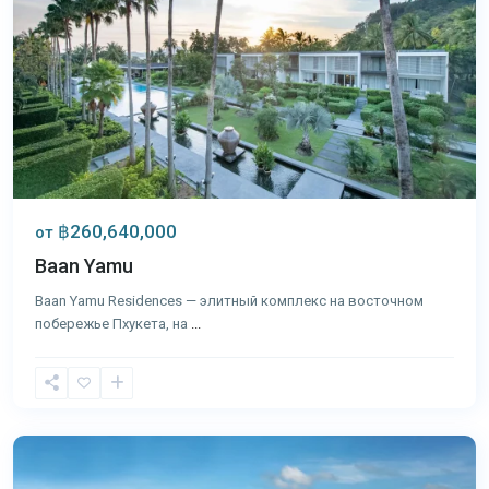
฿260,640,000
от
Baan Yamu
Baan Yamu Residences — элитный комплекс на восточном
побережье Пхукета, на
...
Кейп
Яму
,
Пхукет