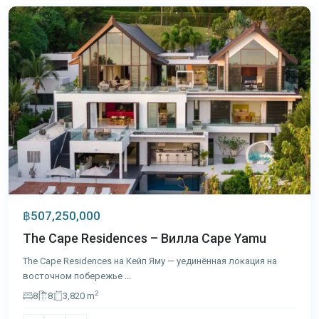
฿507,250,000
The Cape Residences – Вилла Cape Yamu
The Cape Residences на Кейп Яму — уединённая локация на
восточном побережье
...
2
8
8
3,820 m