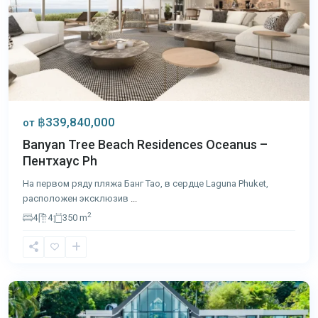
฿339,840,000
от
Banyan Tree Beach Residences Oceanus –
Пентхаус Ph
На первом ряду пляжа Банг Тао, в сердце Laguna Phuket,
расположен эксклюзив
...
2
4
4
350 m
Кейп
Яму
,
Пхукет