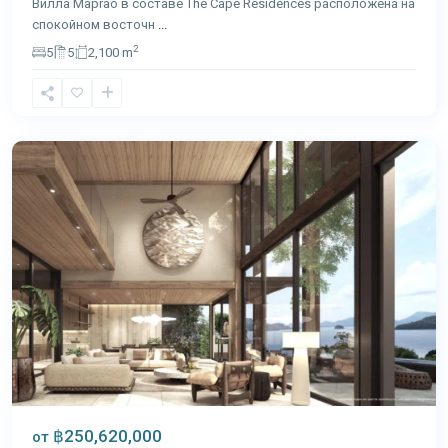
Вилла Maprao в составе The Cape Residences расположена на
спокойном восточн
...
2
5
5
2,100 m
Панва
,
Пхукет
฿250,620,000
от