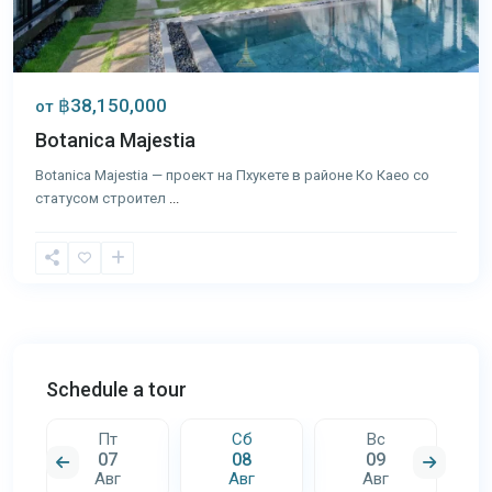
฿38,150,000
от
Botanica Majestia
Botanica Majestia — проект на Пхукете в районе Ко Каео со
статусом строител
...
Schedule a tour
Пт
Сб
Вс
07
08
09
Авг
Авг
Авг