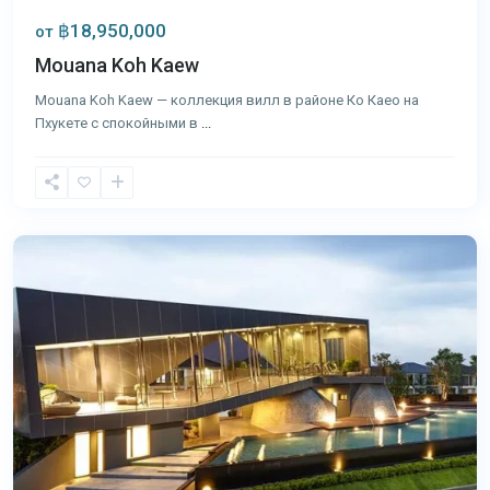
฿18,950,000
от
Mouana Koh Kaew
Mouana Koh Kaew — коллекция вилл в районе Ко Каео на
Пхукете с спокойными в
...
Ко
Каео
,
Пхукет