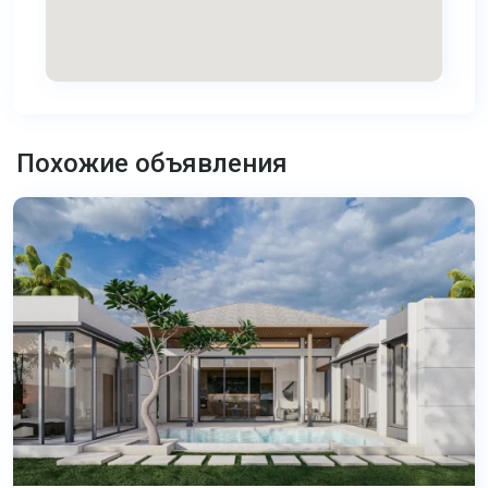
Ко
Каео
,
Похожие объявления
Пхукет