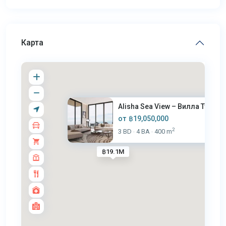
Карта
Alisha Sea View – Вилла Type S..
от
฿19,050,000
2
3 BD
4 BA
400 m
·
·
฿19.1M