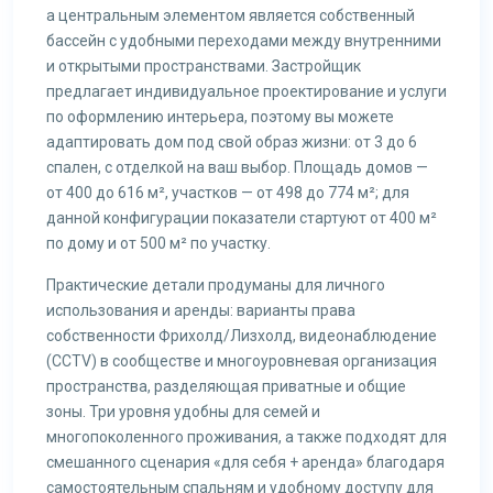
а центральным элементом является собственный
бассейн с удобными переходами между внутренними
и открытыми пространствами. Застройщик
предлагает индивидуальное проектирование и услуги
по оформлению интерьера, поэтому вы можете
адаптировать дом под свой образ жизни: от 3 до 6
спален, с отделкой на ваш выбор. Площадь домов —
от 400 до 616 м², участков — от 498 до 774 м²; для
данной конфигурации показатели стартуют от 400 м²
по дому и от 500 м² по участку.
Практические детали продуманы для личного
использования и аренды: варианты права
собственности Фрихолд/Лизхолд, видеонаблюдение
(CCTV) в сообществе и многоуровневая организация
пространства, разделяющая приватные и общие
зоны. Три уровня удобны для семей и
многопоколенного проживания, а также подходят для
смешанного сценария «для себя + аренда» благодаря
самостоятельным спальням и удобному доступу для