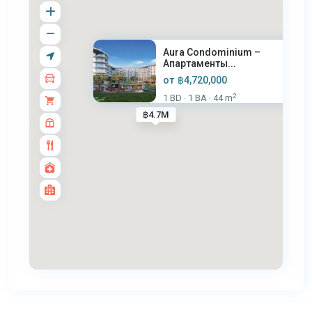
Aura Condominium –
Апартаменты...
от
฿4,720,000
2
1 BD
1 BA
44 m
·
·
฿4.7M