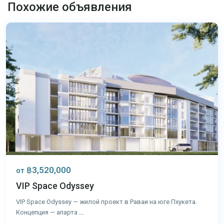
Раваи
,
Похожие объявления
Пхукет
฿3,520,000
от
VIP Space Odyssey
VIP Space Odyssey — жилой проект в Раваи на юге Пхукета.
Концепция — апарта
...