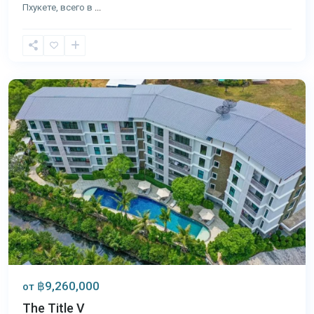
Пхукете, всего в
...
Раваи
,
Пхукет
฿9,260,000
от
The Title V