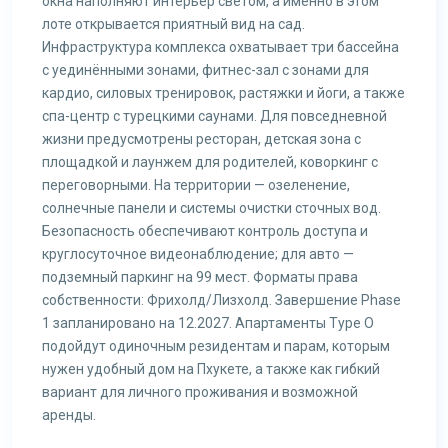
окна наполняют интерьер светом, а именно в этом
лоте открывается приятный вид на сад.
Инфраструктура комплекса охватывает три бассейна
с уединёнными зонами, фитнес-зал с зонами для
кардио, силовых тренировок, растяжки и йоги, а также
спа-центр с турецкими саунами. Для повседневной
жизни предусмотрены ресторан, детская зона с
площадкой и лаунжем для родителей, коворкинг с
переговорными. На территории — озеленение,
солнечные панели и системы очистки сточных вод.
Безопасность обеспечивают контроль доступа и
круглосуточное видеонаблюдение; для авто —
подземный паркинг на 99 мест. Форматы права
собственности: Фрихолд/Лизхолд. Завершение Phase
1 запланировано на 12.2027. Апартаменты Type O
подойдут одиночным резидентам и парам, которым
нужен удобный дом на Пхукете, а также как гибкий
вариант для личного проживания и возможной
аренды.