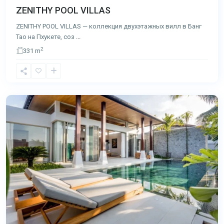
ZENITHY POOL VILLAS
ZENITHY POOL VILLAS — коллекция двухэтажных вилл в Банг
Тао на Пхукете, соз
...
2
331 m
Банг
Тао
,
Пхукет