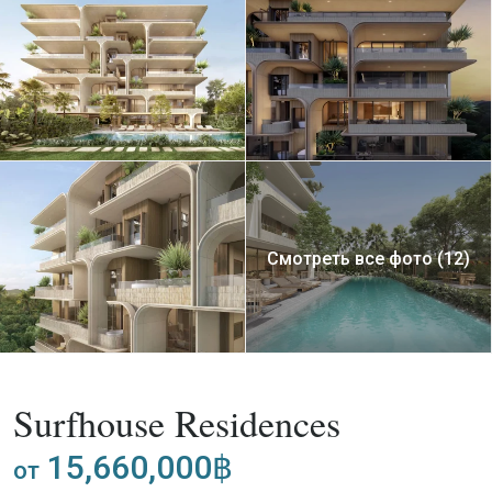
Смотреть все фото (12)
,
Покупка
Апартаменты
Проект
Surfhouse Residences
15,660,000฿
от