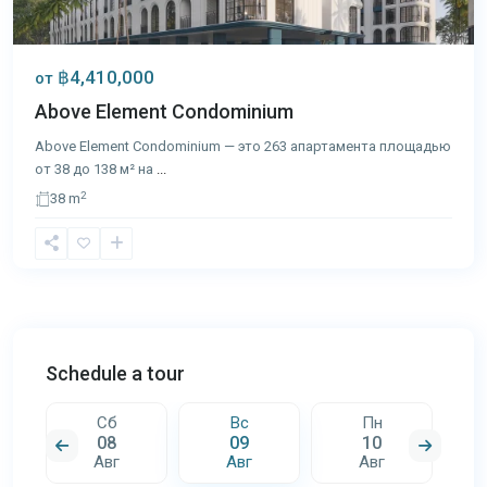
฿4,410,000
от
Above Element Condominium
Above Element Condominium — это 263 апартамента площадью
от 38 до 138 м² на
...
2
38 m
Schedule a tour
Сб
Вс
Пн
08
09
10
Авг
Авг
Авг