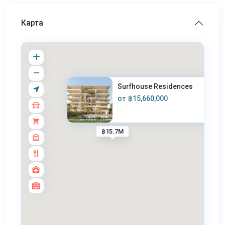
Карта
Surfhouse Residences
от
฿15,660,000
·
·
฿15.7M