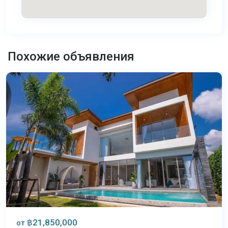
Банг
Тао
,
Похожие объявления
Пхукет
฿21,850,000
от