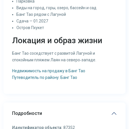
Парковка
Виды на город, горы, озеро, бассейн и сад
Банг Тао рядом с Лагуной
Сдача — 01.2027
Остров Пхукет
Локация и образ жизни
Банг Тао соседствует с развитой Лагуной и
спокойным пляжем Лаян на северо‑западе.
Недвижимость на продажу в Банг Тао
Путеводитель по району: Банг Тао
Подробности
Идентификатор объекта:
87352