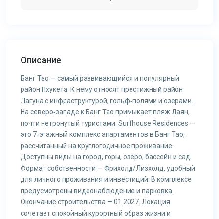
Описание
Банг Тао — самый развивающийся и популярный
район Пхукета. К нему относят престижный район
Лагуна с инфраструктурой, гольф‑полями и озёрами.
На северо‑западе к Банг Тао примыкает пляж Лаян,
почти нетронутый туристами. Surfhouse Residences —
это 7‑этажный комплекс апартаментов в Банг Тао,
рассчитанный на круглогодичное проживание.
Доступны виды на город, горы, озеро, бассейн и сад.
Формат собственности — Фрихолд/Лизхолд, удобный
для личного проживания и инвестиций. В комплексе
предусмотрены видеонаблюдение и парковка.
Окончание строительства — 01.2027. Локация
сочетает спокойный курортный образ жизни и