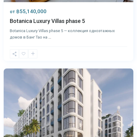
฿55,140,000
от
Botanica Luxury Villas phase 5
Botanica Luxury Villas phase 5 — коллекция одноэтажных
домов в Банг Тао на
...
Банг
Тао
,
Пхукет