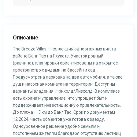
Описание
The Breeze Villas — коллекция одноэтажных вилл в
районе Банг Тао на Пхукете. Участок ровный
(равнина); планировки ориентированы на открытое
пространство с видами на бассейн и сад.
Предусмотрена парковка на два автомобиля, а также
душ и насосная комната на территории. Доступны
варианты владения: Фрихолд/Лизхолд. В комплексе
есть охрана и управление, что упрощает быт и
поддерживает инвестиционную привлекательность.
До пляжа — 3 км до Банг Тао. Срок по документам —
12.2024; часть объектов уже готова к заезду.
Одноуровенное решение удобно семьям и
постоянным жителям благодаря отсутствию лестниц