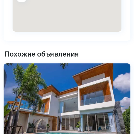
Банг
Тао
,
Похожие объявления
Пхукет