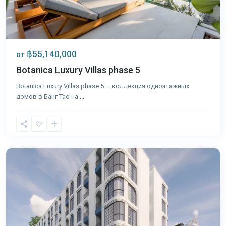
฿55,140,000
от
Botanica Luxury Villas phase 5
Botanica Luxury Villas phase 5 — коллекция одноэтажных
домов в Банг Тао на
...
Банг
Тао
,
Пхукет