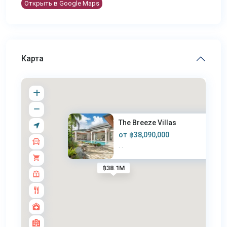
Открыть в Google Maps
Карта
The Breeze Villas
от
฿38,090,000
·
·
฿38.1M