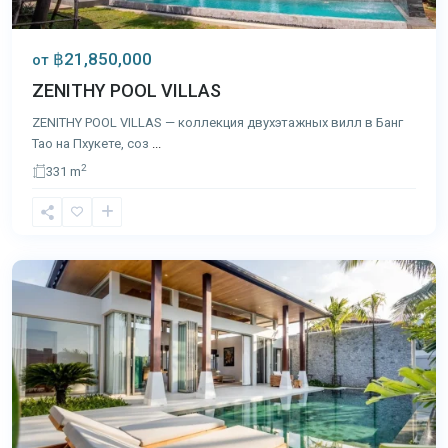
฿21,850,000
от
ZENITHY POOL VILLAS
ZENITHY POOL VILLAS — коллекция двухэтажных вилл в Банг
Тао на Пхукете, соз
...
2
331 m
Банг
Тао
,
Пхукет