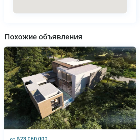
Лаян
,
Похожие объявления
Пхукет
฿23,060,000
от