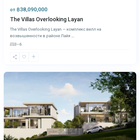
฿38,090,000
от
The Villas Overlooking Layan
The Villas Overlooking Layan — комплекс вилл на
возвышенности в районе Лайя
...
3–6
Лаян
,
Пхукет