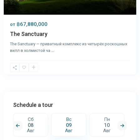
฿67,880,000
от
The Sanctuary
The Sanctuary — приватный комплекс из четырёх роскошных
вилл в холмистой ча
...
Schedule a tour
Сб
Вс
Пн
08
09
10
Авг
Авг
Авг