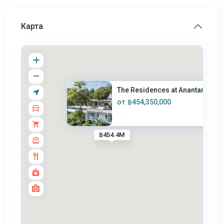
Карта
The Residences at Anantara Lay..
от
฿454,350,000
·
·
฿454.4M