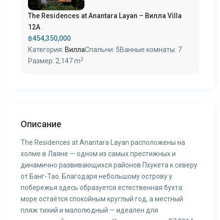
The Residences at Anantara Layan – Вилла Villa
12A
฿454,350,000
Категория:
Вилла
Спальни:
5
Ванные комнаты:
7
2
Размер:
2,147 m
Описание
The Residences at Anantara Layan расположены на
холме в Лаяне — одном из самых престижных и
динамично развивающихся районов Пхукета к северу
от Банг-Тао. Благодаря небольшому острову у
побережья здесь образуется естественная бухта:
море остаётся спокойным круглый год, а местный
пляж тихий и малолюдный — идеален для