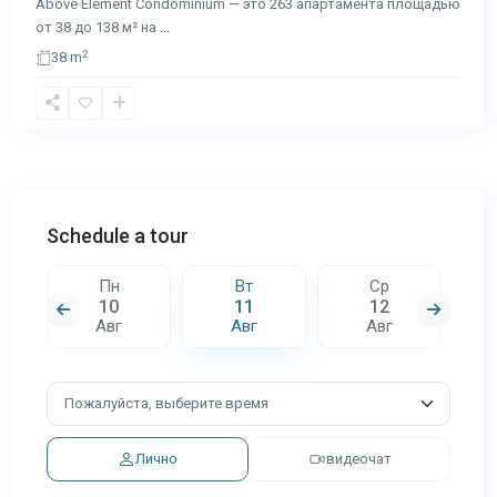
Above Element Condominium — это 263 апартамента площадью
от 38 до 138 м² на
...
2
38 m
Schedule a tour
Пн
Вт
Ср
10
11
12
Авг
Авг
Авг
Лично
видеочат