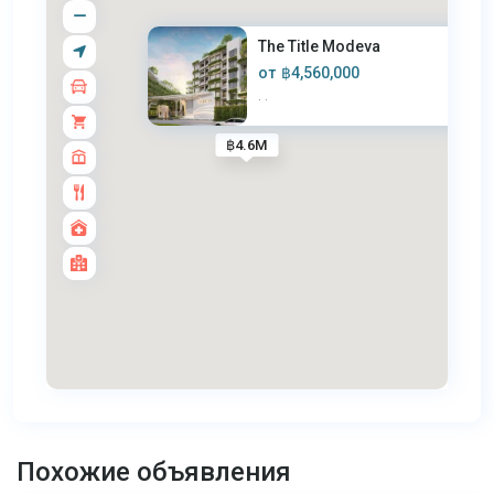
The Title Modeva
от
฿4,560,000
·
·
฿4.6M
Банг
Тао
,
Похожие объявления
Пхукет