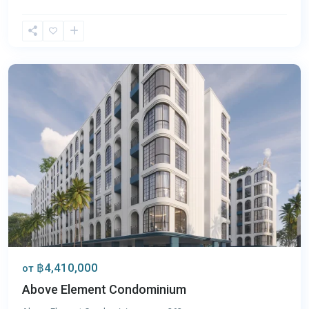
Банг
Тао
,
Пхукет
฿4,410,000
от
Above Element Condominium