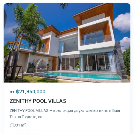
฿21,850,000
от
ZENITHY POOL VILLAS
ZENITHY POOL VILLAS — коллекция двухэтажных вилл в Банг
Тао на Пхукете, соз
...
2
331 m
Банг