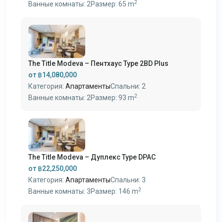
2
Ванные комнаты:
2
Размер:
65 m
The Title Modeva – Пентхаус Type 2BD Plus
от
฿14,080,000
Категория:
Апартаменты
Спальни:
2
2
Ванные комнаты:
2
Размер:
93 m
The Title Modeva – Дуплекс Type DPAC
от
฿22,250,000
Категория:
Апартаменты
Спальни:
3
2
Ванные комнаты:
3
Размер:
146 m