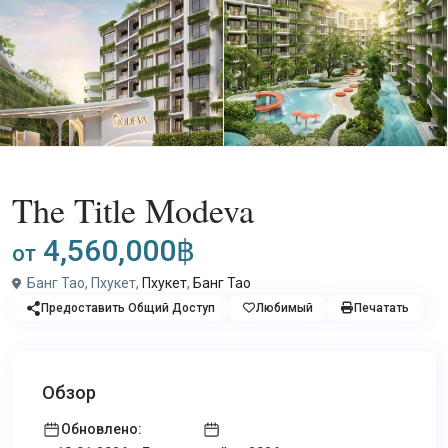
,
Покупка
Апартаменты
Проект
The Title Modeva
4,560,000฿
от
Банг Тао, Пхукет,
Пхукет
,
Банг Тао
Предоставить Общий Доступ
Любимый
Печатать
Обзор
Обновлено: