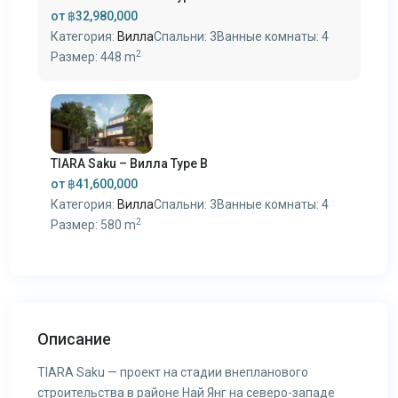
от
฿32,980,000
Категория:
Вилла
Спальни:
3
Ванные комнаты:
4
2
Размер:
448 m
TIARA Saku – Вилла Type B
от
฿41,600,000
Категория:
Вилла
Спальни:
3
Ванные комнаты:
4
2
Размер:
580 m
Описание
TIARA Saku — проект на стадии внепланового
строительства в районе Най Янг на северо-западе