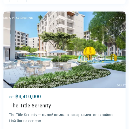
Пхукет
฿3,410,000
от
The Title Serenity
The Title Serenity — жилой комплекс апартаментов в районе
Най Янг на северо
...