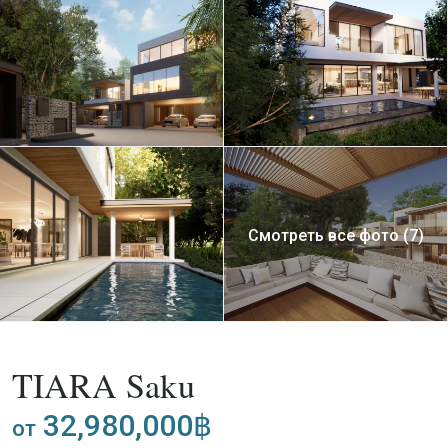
Смотреть все фото (7)
,
Покупка
Апартаменты
Проект
TIARA Saku
32,980,000฿
от