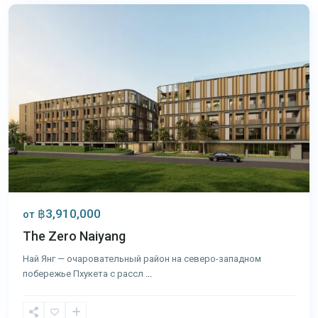
฿3,910,000
от
The Zero Naiyang
Най Янг — очаровательный район на северо-западном
побережье Пхукета с рассл
...
Най
Янг
,