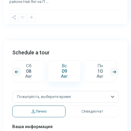
районе Най Янг на П
...
Schedule a tour
Сб
Вс
Пн
08
09
10
Авг
Авг
Авг
Лично
видеочат
Ваша информация