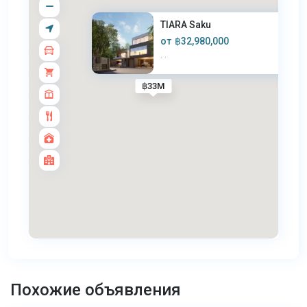
TIARA Saku
от
฿32,980,000
·
·
฿33M
Най
Янг
,
Похожие объявления
Пхукет