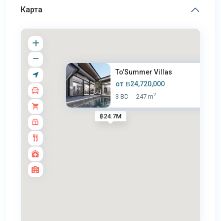
Карта
To’Summer Villas
от
฿24,720,000
2
3 BD
247 m
·
·
฿24.7M