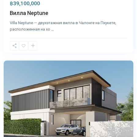
฿39,100,000
Вилла Neptune
Villa Neptune — двухэтажная вилла в Чалонге на Пхукете,
расположенная на хо
...
Чалонг
,
Пхукет