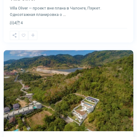
Villa Oliver — проект вне плана в Чалонге, Пхукет.
Одноэтажная планировка о
...
4
4
Чалонг
,
Пхукет