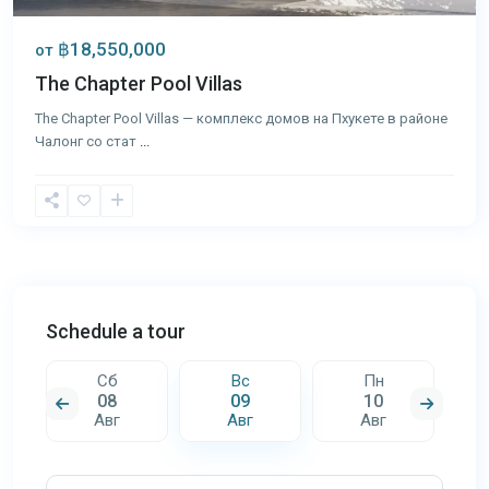
฿18,550,000
от
The Chapter Pool Villas
The Chapter Pool Villas — комплекс домов на Пхукете в районе
Чалонг со стат
...
Schedule a tour
Сб
Вс
Пн
08
09
10
Авг
Авг
Авг