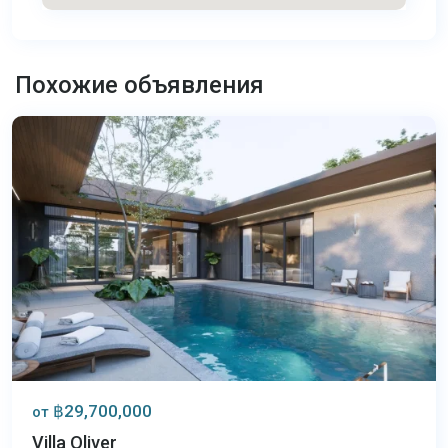
Чалонг
,
Похожие объявления
Пхукет
฿29,700,000
от
Villa Oliver