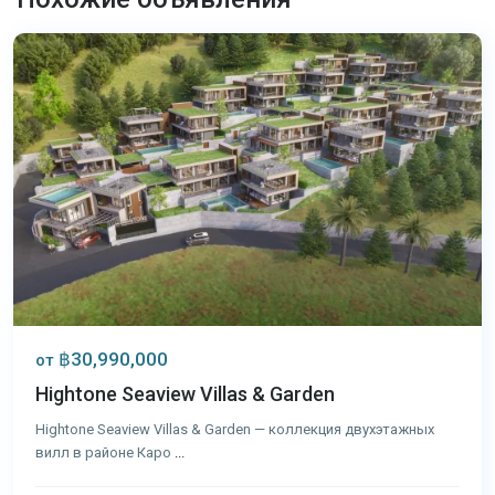
Пхукет
฿30,990,000
от
Hightone Seaview Villas & Garden
Hightone Seaview Villas & Garden — коллекция двухэтажных
вилл в районе Каро
...