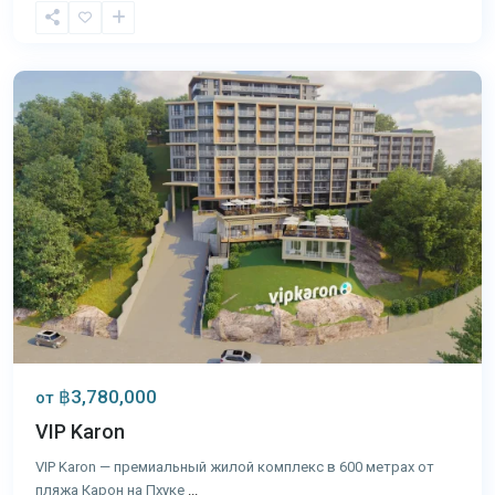
Карон
,
Пхукет
฿3,780,000
от
VIP Karon
VIP Karon — премиальный жилой комплекс в 600 метрах от
пляжа Карон на Пхуке
...