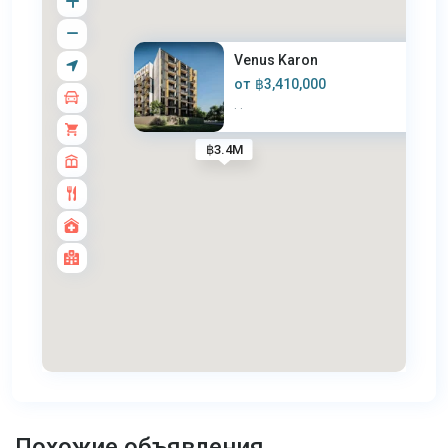
Venus Karon
от
฿3,410,000
·
·
฿3.4M
Карон
,
Похожие объявления