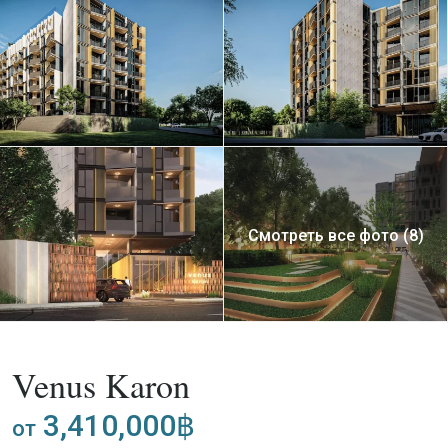
Смотреть все фото (8)
,
Покупка
Апартаменты
Проект
Venus Karon
3,410,000฿
от