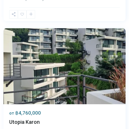
Карон
,
Пхукет
฿4,760,000
от
Utopia Karon