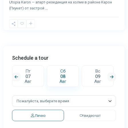
Utopia Karon — апарт-резиденция на холме в районе Карон
(Пхукет) от застрой
...
Schedule a tour
Пт
Сб
Вс
07
08
09
Авг
Авг
Авг
Лично
видеочат