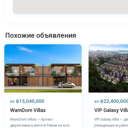
Раваи
,
Раваи
,
Похожие объявления
Пхукет
18
Пхукет
฿15,040,000
฿22,400,00
от
от
WamDom Villas
VIP Galaxy Vill
WamDom Villas — проект
VIP Galaxy Villa — 
двухэтажных вилл в Раваи на юге
резиденция в райо