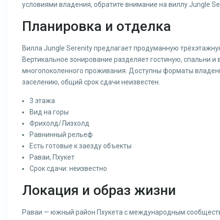
условиями владения, обратите внимание на виллу Jungle Ser
Планировка и отделка
Вилла Jungle Serenity предлагает продуманную трёхэтажну
Вертикальное зонирование разделяет гостиную, спальни и
многопоколенного проживания. Доступны форматы владени
заселению, общий срок сдачи неизвестен.
3 этажа
Вид на горы
Фрихолд/Лизхолд
Равнинный рельеф
Есть готовые к заезду объекты
Раваи, Пхукет
Срок сдачи: неизвестно
Локация и образ жизни
Раваи — южный район Пхукета с международным сообщество