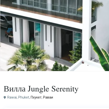
Покупка
Вилла
Вилла Jungle Serenity
Rawai, Phuket,
Пхукет
,
Раваи