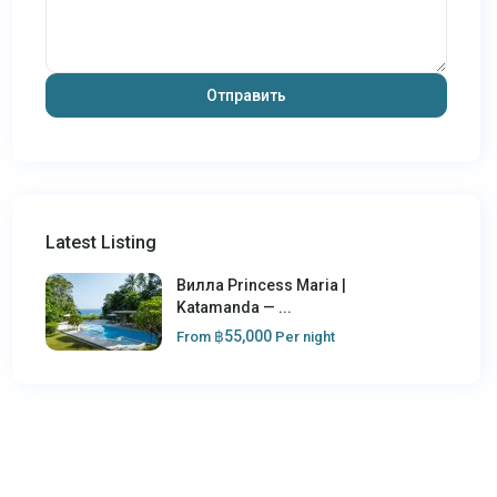
Latest Listing
Вилла Princess Maria |
Katamanda — ...
฿55,000
From
Per night