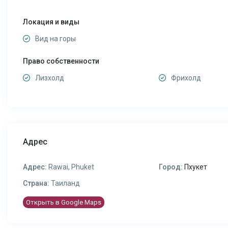
Локация и виды
Вид на горы
Право собственности
Лизхолд
Фрихолд
Адрес
Адрес:
Rawai, Phuket
Город:
Пхукет
Страна:
Таиланд
Открыть в Google Maps