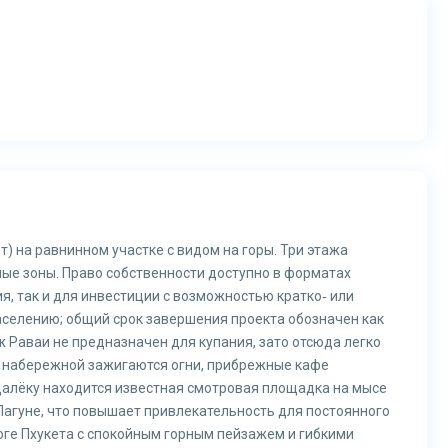
Чт
Пт
Сб
Вс
13
14
15
16
Авг
Авг
Авг
Ав
т) на равнинном участке с видом на горы. Три этажа
ые зоны. Право собственности доступно в форматах
я, так и для инвестиции с возможностью кратко‑ или
заселению; общий срок завершения проекта обозначен как
 Раваи не предназначен для купания, зато отсюда легко
а набережной зажигаются огни, прибрежные кафе
алёку находится известная смотровая площадка на мысе
 Лагуне, что повышает привлекательность для постоянного
юге Пхукета с спокойным горным пейзажем и гибкими