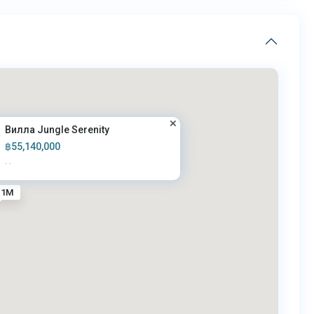
Вилла Jungle Serenity
฿55,140,000
·
·
.1M