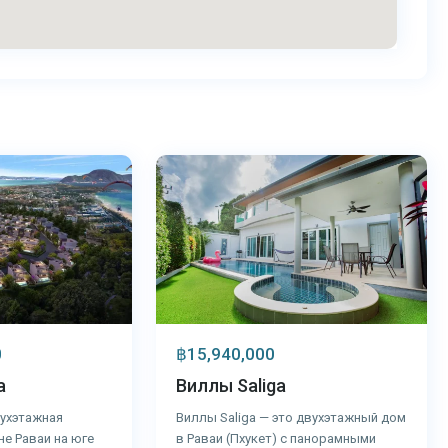
Раваи
,
37
Пхукет
฿15,940,000
0
Виллы Saliga
a
Виллы Saliga — это двухэтажный дом
двухэтажная
в Раваи (Пхукет) с панорамными
не Раваи на юге