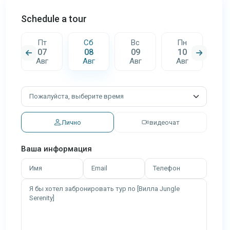
Schedule a tour
Пт
Сб
Вс
Пн
В
07
08
09
10
1
г
Авг
Авг
Авг
Авг
А
Лично
видеочат
Ваша информация