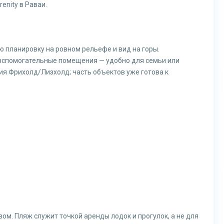
enity в Раваи.
ю планировку на ровном рельефе и вид на горы.
 вспомогательные помещения — удобно для семьи или
я Фрихолд/Лизхолд; часть объектов уже готова к
м. Пляж служит точкой аренды лодок и прогулок, а не для