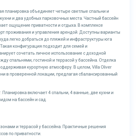
ажная планировка объединяет четыре светлые спальни и
кухни и два удобных парковочных места. Частный бассейн
ивает ощущение приватности и отдыха. В комплексе
рт проживания и управления арендой. Доступны варианты
ткуда легко добраться до пляжей и инфраструктуры юга
 Такая конфигурация подходит для семей и
ланирует сочетать личное использование с доходной
у спальнями, гостиной и террасой у бассейна. Отделка
ддерживая курортную атмосферу. В целом, Villa Oliver
изни в проверенной локации, предлагая сбалансированный
т. Планировка включает 4 спальни, 4 ванные, две кухни и
идом на бассейн и сад.
онами и террасой у бассейна. Практичные решения
сов по приватности.