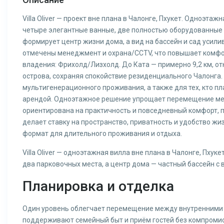
Villa Oliver — проект вне плана в Чалонге, Пхукет. Одноэт
четыре элегантные ванные, две полностью оборудованные 
формирует центр жизни дома, а вид на бассейн и сад усил
отмечены менеджмент и охрана/CCTV, что повышает комфо
владения: Фрихолд/Лизхолд. До Ката — примерно 9,2 км, о
острова, сохраняя спокойствие резиденциального Чалонга.
мультигенерационного проживания, а также для тех, кто п
арендой. Одноэтажное решение упрощает перемещение межд
ориентирована на практичность и повседневный комфорт, по
делает ставку на пространство, приватность и удобство ж
формат для длительного проживания и отдыха.
Villa Oliver — одноэтажная вилла вне плана в Чалонге, Пхуке
два парковочных места, а центр дома — частный бассейн с в
Планировка и отделка
Один уровень облегчает перемещение между внутренними з
поддерживают семейный быт и приём гостей без компромис