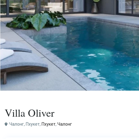
,
Покупка
Вилла
Проект
Villa Oliver
Чалонг, Пхукет,
Пхукет
,
Чалонг