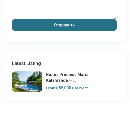
Latest Listing
Вилла Princess Maria |
Katamanda — ...
฿55,000
From
Per night