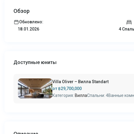
Обзор
Обновлено:
4 Спал
18.01.2026
Доступные юниты
Villa Oliver – Вилла Standart
от
฿29,700,000
Категория:
Вилла
Спальни:
4
Ванные комн
Описание