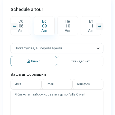
Schedule a tour
Сб
Вс
Пн
Вт
С
08
09
10
11
1
г
Авг
Авг
Авг
Авг
А
Лично
видеочат
Ваша информация