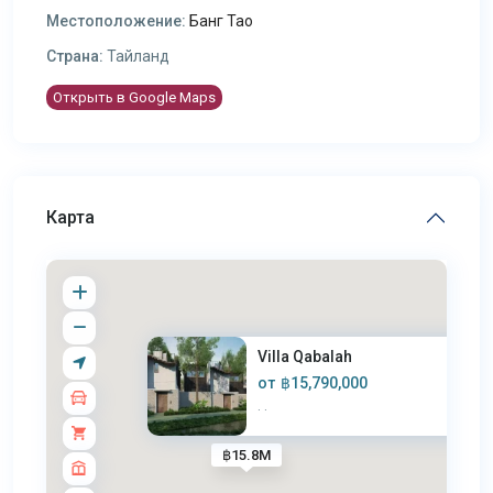
Местоположение:
Банг Тао
Страна:
Тайланд
Открыть в Google Maps
Карта
Villa Qabalah
от
฿15,790,000
·
·
฿15.8M