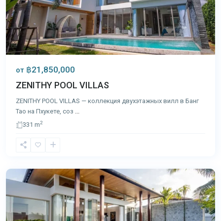
฿21,850,000
от
ZENITHY POOL VILLAS
ZENITHY POOL VILLAS — коллекция двухэтажных вилл в Банг
Тао на Пхукете, соз
...
2
331 m
Банг
Тао
,
Пхукет