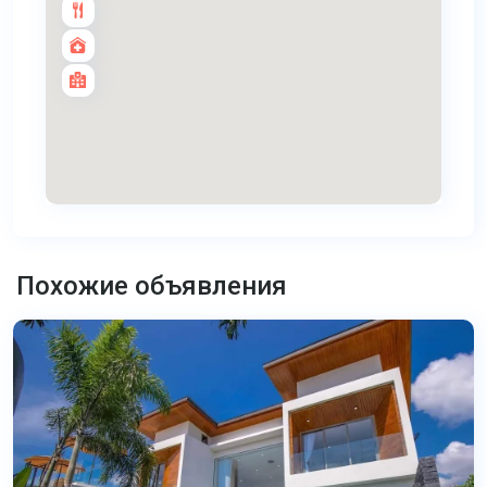
Банг
Тао
,
Похожие объявления
Пхукет