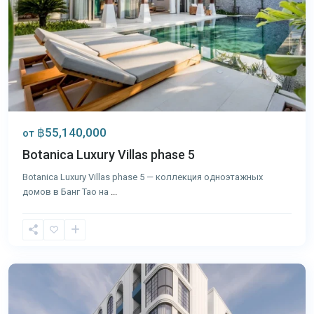
฿55,140,000
от
Botanica Luxury Villas phase 5
Botanica Luxury Villas phase 5 — коллекция одноэтажных
домов в Банг Тао на
...
Банг
Тао
,
Пхукет