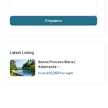
Latest Listing
Вилла Princess Maria |
Katamanda — ...
฿55,000
From
Per night