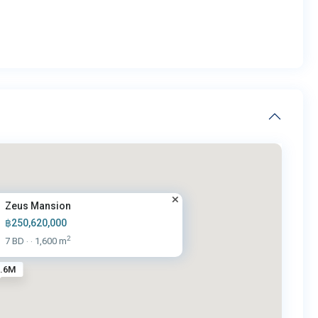
Zeus Mansion
฿250,620,000
2
7 BD
1,600 m
·
·
0.6M