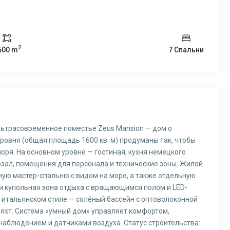
Пт
Сб
Вс
Пн
2
600 m
7 Спальни
14
15
16
17
Авг
Авг
Авг
Ав
льтрасовременное поместье Zeus Mansion — дом о
уровня (общая площадь 1600 кв. м) продуманы так, чтобы
я. На основном уровне — гостиная, кухня немецкого
озал, помещения для персонала и технические зоны. Жилой
ную мастер-спальню с видом на море, а также отдельную
и купольная зона отдыха с вращающимся полом и LED-
в итальянском стиле — солёный бассейн с оптоволоконной
 яхт. Система «умный дом» управляет комфортом,
наблюдением и датчиками воздуха. Статус строительства: