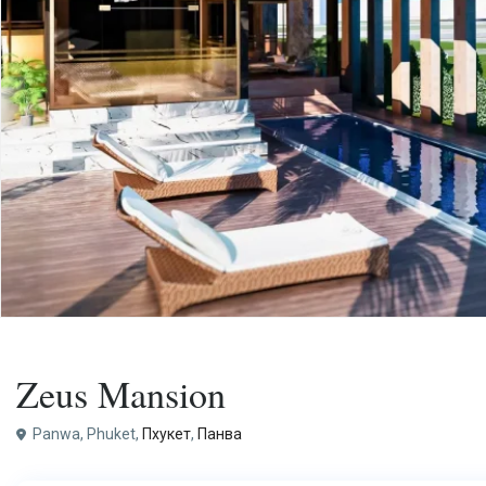
Покупка
Вилла
Zeus Mansion
Panwa, Phuket,
Пхукет
,
Панва