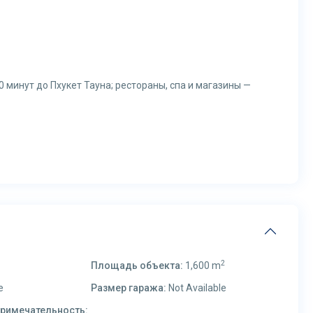
0 минут до Пхукет Тауна; рестораны, спа и магазины —
2
Площадь объекта:
1,600 m
e
Размер гаража:
Not Available
римечательность: