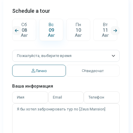
Schedule a tour
Сб
Вс
Пн
Вт
С
08
09
10
11
1
г
Авг
Авг
Авг
Авг
А
Лично
видеочат
Ваша информация