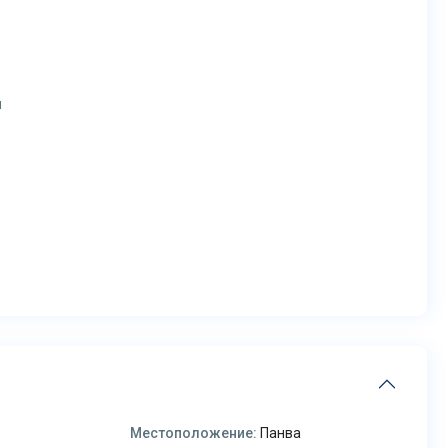
н
Местоположение:
Панва