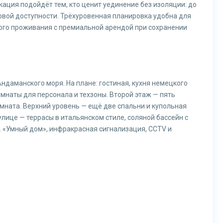
кация подойдёт тем, кто ценит уединение без изоляции: до
аговой доступности. Трёхуровенная планировка удобна для
ного проживания с премиальной арендой при сохранении
 Андаманского моря. На плане: гостиная, кухня немецкого
омнаты для персонала и техзоны. Второй этаж — пять
омната. Верхний уровень — ещё две спальни и купольная
лице — террасы в итальянском стиле, соляной бассейн с
. «Умный дом», инфракрасная сигнализация, CCTV и