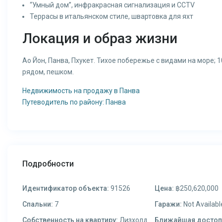
“Умный дом”, инфракрасная сигнализация и CCTV
Террасы в итальянском стиле, швартовка для яхт
Локация и образ жизни
Ао Йон, Панва, Пхукет. Тихое побережье с видами на море; 1
рядом, пешком.
Недвижимость на продажу в Панва
Путеводитель по району: Панва
Подробности
Идентификатор объекта:
91526
Цена:
฿250,620,000
Спальни:
7
Гаражи:
Not Availabl
Собственность на квартиру:
Лизхолд
Ближайшая достоп