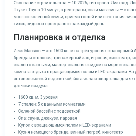
Окончание строительства — 10.2026; тип права: Лизхолд. Ло
Пхукет Тауна 10 минут, а рестораны, спа и магазины — в ш
многопоколенной семьи, приёма гостей или сочетания лич
тихих, видовых пространств на каждый день.
Планировка и отделка
Zeus Mansion — это 1600 кв. м на трёх уровнях с панорамой
бренда и столовая, тренажёрный зал, игровая, кинотеатр, к
спален с ванными, мастер-спальня с видом на море и спа-к
комната отдыха с вращающимся полом и LED-экранами. На у
оптоволоконной подсветкой, йога-зона и швартовка для яхт
датчики воздуха.
1600 кв. м, 3 уровня
7 спален; 5 с ванными комнатами
Соляной бассейн с подсветкой
Спа: сауна, джакузи, паровая
Купол с вращающимся полом и LED-экранами
Кухня немецкого бренда, винный погреб, кинотеатр